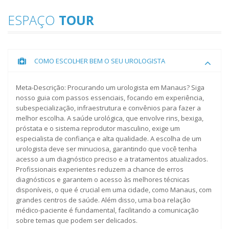
06 Fevereiro, 2026 - 14:43:23
Muitas vezes o homem encara a obesidade
ESPAÇO
TOUR
apenas como algo visual, mas a verdade é que a
gordura visceral...
LEIA MAIS
Força de verdade também é
COMO ESCOLHER BEM O SEU UROLOGISTA
saber a hora de cuidar da sua
mente
27 Janeiro, 2026
Meta-Descrição: Procurando um urologista em Manaus? Siga
Por muito tempo, fomos ensinados que o homem
nosso guia com passos essenciais, focando em experiência,
deve aguentar tudo em silêncio e que o cansaço
subespecialização, infraestrutura e convênios para fazer a
mental...
LEIA MAIS
melhor escolha. A saúde urológica, que envolve rins, bexiga,
próstata e o sistema reprodutor masculino, exige um
Check-up de Performance, voçe
especialista de confiança e alta qualidade. A escolha de um
está realmente no seu auge?
urologista deve ser minuciosa, garantindo que você tenha
acesso a um diagnóstico preciso e a tratamentos atualizados.
24 Novembro, 2025
Profissionais experientes reduzem a chance de erros
O Check-up de Performance é a nossa
diagnósticos e garantem o acesso às melhores técnicas
abordagem de medicina avançada.Vamos além
disponíveis, o que é crucial em uma cidade, como Manaus, com
do basico...
LEIA MAIS
grandes centros de saúde. Além disso, uma boa relação
médico-paciente é fundamental, facilitando a comunicação
sobre temas que podem ser delicados.