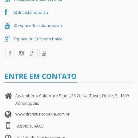
@drcristianopaiva
@espacodrcristianopaiva
Espaço Dr. Cristiano Paiva
ENTRE EM CONTATO
Av. Umberto Calderaro Filho, 455,Cristal Tower Office, SL 1609
Adrianópolis
www.drcristianopaiva.com.br
(92) 98515-8088
Horário de Funcionamento