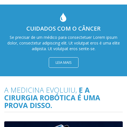
CUIDADOS COM O CÂNCER
Se precisar de um médico para consectetuer Lorem ipsum
dolor, consectetur adipiscing elit. Ut volutpat eros é uma elite
adipista. Ut volutpat eros sente-se.
LEIA MAIS
A MEDICINA EVOLUIU,
E A
CIRURGIA ROBÓTICA É UMA
PROVA DISSO.