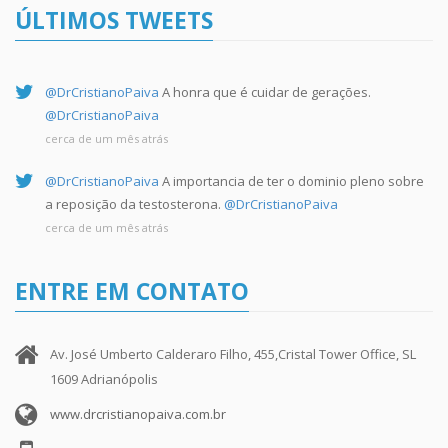
ÚLTIMOS TWEETS
@DrCristianoPaiva
A honra que é cuidar de gerações.
@DrCristianoPaiva
cerca de um mês atrás
@DrCristianoPaiva
A importancia de ter o dominio pleno sobre
a reposição da testosterona.
@DrCristianoPaiva
cerca de um mês atrás
ENTRE EM CONTATO
Av. José Umberto Calderaro Filho, 455,Cristal Tower Office, SL
1609 Adrianópolis
www.drcristianopaiva.com.br