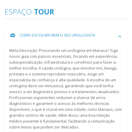
06 Fevereiro, 2026 - 14:43:23
Muitas vezes o homem encara a obesidade
ESPAÇO
TOUR
apenas como algo visual, mas a verdade é que a
gordura visceral...
LEIA MAIS
Força de verdade também é
COMO ESCOLHER BEM O SEU UROLOGISTA
saber a hora de cuidar da sua
mente
27 Janeiro, 2026
Meta-Descrição: Procurando um urologista em Manaus? Siga
Por muito tempo, fomos ensinados que o homem
nosso guia com passos essenciais, focando em experiência,
deve aguentar tudo em silêncio e que o cansaço
subespecialização, infraestrutura e convênios para fazer a
mental...
LEIA MAIS
melhor escolha. A saúde urológica, que envolve rins, bexiga,
próstata e o sistema reprodutor masculino, exige um
Check-up de Performance, voçe
especialista de confiança e alta qualidade. A escolha de um
está realmente no seu auge?
urologista deve ser minuciosa, garantindo que você tenha
acesso a um diagnóstico preciso e a tratamentos atualizados.
24 Novembro, 2025
Profissionais experientes reduzem a chance de erros
O Check-up de Performance é a nossa
diagnósticos e garantem o acesso às melhores técnicas
abordagem de medicina avançada.Vamos além
disponíveis, o que é crucial em uma cidade, como Manaus, com
do basico...
LEIA MAIS
grandes centros de saúde. Além disso, uma boa relação
médico-paciente é fundamental, facilitando a comunicação
sobre temas que podem ser delicados.