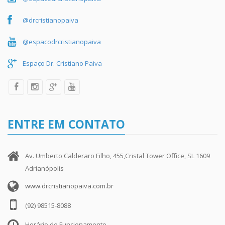
@drcristianopaiva
@espacodrcristianopaiva
Espaço Dr. Cristiano Paiva
ENTRE EM CONTATO
Av. Umberto Calderaro Filho, 455,Cristal Tower Office, SL 1609
Adrianópolis
www.drcristianopaiva.com.br
(92) 98515-8088
Horário de Funcionamento